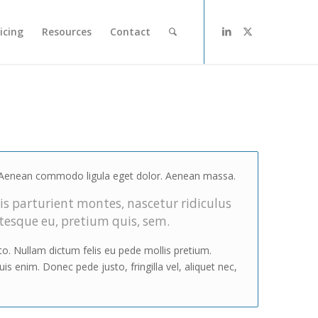
icing
Resources
Contact
t. Aenean commodo ligula eget dolor. Aenean massa.
s parturient montes, nascetur ridiculus
ntesque eu, pretium quis, sem.
sto. Nullam dictum felis eu pede mollis pretium.
s enim. Donec pede justo, fringilla vel, aliquet nec,