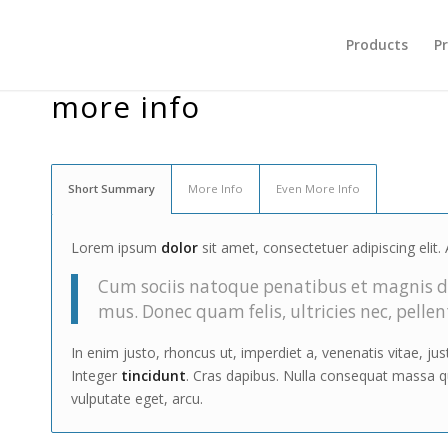
Products
Pr
more info
Short Summary
More Info
Even More Info
Lorem ipsum
dolor
sit amet, consectetuer adipiscing eli
Cum sociis natoque penatibus et magnis di
mus. Donec quam felis, ultricies nec, pelle
In enim justo, rhoncus ut, imperdiet a, venenatis vitae, ju
Integer
tincidunt
. Cras dapibus. Nulla consequat massa qui
vulputate eget, arcu.